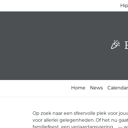
Hip
🎉 
Home
News
Calendar
Op zoek naar een sfeervolle plek voor jo
voor allerlei gelegenheden. Of het nu gaa
familiefeest, een verjaardagsviering ... — 