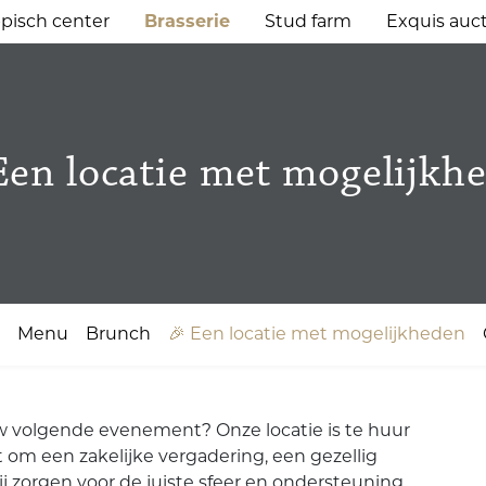
pisch center
Brasserie
Stud farm
Exquis auc
Een locatie met mogelijkh
Menu
Brunch
🎉 Een locatie met mogelijkheden
uw volgende evenement? Onze locatie is te huur
t om een zakelijke vergadering, een gezellig
wij zorgen voor de juiste sfeer en ondersteuning.